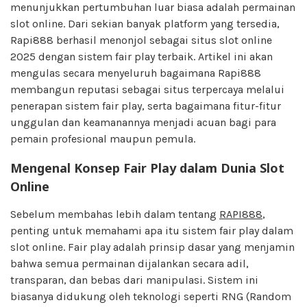
menunjukkan pertumbuhan luar biasa adalah permainan
slot online. Dari sekian banyak platform yang tersedia,
Rapi888 berhasil menonjol sebagai situs slot online
2025 dengan sistem fair play terbaik. Artikel ini akan
mengulas secara menyeluruh bagaimana Rapi888
membangun reputasi sebagai situs terpercaya melalui
penerapan sistem fair play, serta bagaimana fitur-fitur
unggulan dan keamanannya menjadi acuan bagi para
pemain profesional maupun pemula.
Mengenal Konsep Fair Play dalam Dunia Slot
Online
Sebelum membahas lebih dalam tentang
RAPI888
,
penting untuk memahami apa itu sistem fair play dalam
slot online. Fair play adalah prinsip dasar yang menjamin
bahwa semua permainan dijalankan secara adil,
transparan, dan bebas dari manipulasi. Sistem ini
biasanya didukung oleh teknologi seperti RNG (Random