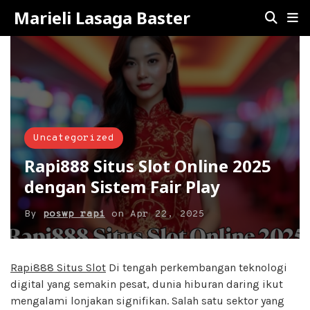
Marieli Lasaga Baster
Uncategorized
Rapi888 Situs Slot Online 2025
dengan Sistem Fair Play
By
poswp rapi
on
Apr 22, 2025
Rapi888 Situs Slot
Di tengah perkembangan teknologi
digital yang semakin pesat, dunia hiburan daring ikut
mengalami lonjakan signifikan. Salah satu sektor yang