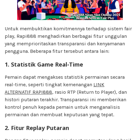
Untuk membuktikan komitmennya terhadap sistem fair
play, Rapi888 menghadirkan berbagai fitur unggulan
yang memprioritaskan transparansi dan kenyamanan
pengguna. Beberapa fitur tersebut antara lain:
1.
Statistik Game Real-Time
Pemain dapat mengakses statistik permainan secara
real-time, seperti tingkat kemenangan
LINK
ALTERNATIF RAPI888
, rasio RTP (Return to Player), dan
histori putaran terakhir. Transparansi ini memberikan
kontrol penuh kepada pemain untuk menganalisis
permainan dan membuat keputusan yang tepat.
2.
Fitur Replay Putaran