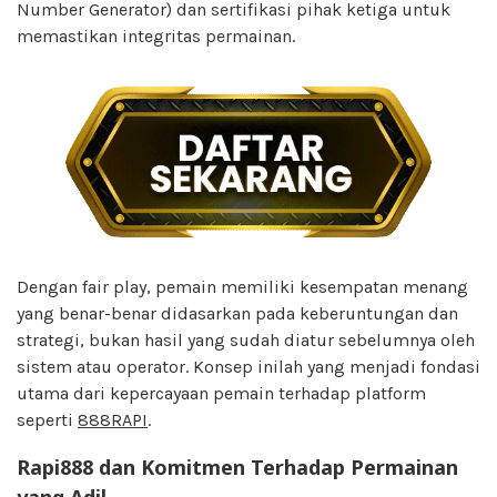
Number Generator) dan sertifikasi pihak ketiga untuk
memastikan integritas permainan.
Dengan fair play, pemain memiliki kesempatan menang
yang benar-benar didasarkan pada keberuntungan dan
strategi, bukan hasil yang sudah diatur sebelumnya oleh
sistem atau operator. Konsep inilah yang menjadi fondasi
utama dari kepercayaan pemain terhadap platform
seperti
888RAPI
.
Rapi888 dan Komitmen Terhadap Permainan
yang Adil