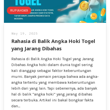
RUPIAH369
May 19, 2025
Rahasia di Balik Angka Hoki Togel
yang Jarang Dibahas
Rahasia di Balik Angka Hoki Togel yang Jarang
Dibahas Angka hoki dalam dunia togel sering
kali dianggap sebagai faktor keberuntungan
murni. Banyak pemain percaya bahwa ada angka-
angka tertentu yang membawa keberuntungan
lebih dari yang lain. Tapi sebenernya, ada banyak
hal di balik “angka hoki” yang jarang dibahas
secara terbuka. Artikel ini bakal bongkar fakta
dan…