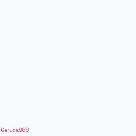
Garuda888