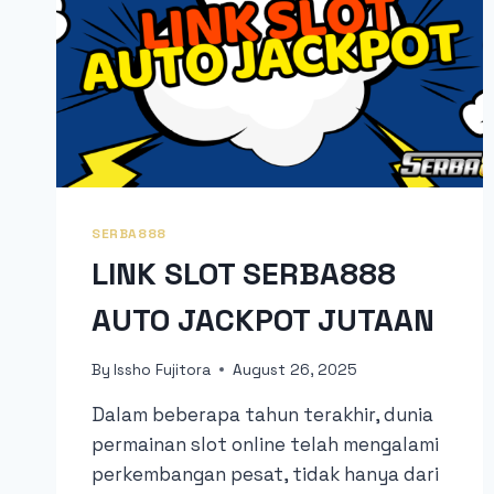
SERBA888
LINK SLOT SERBA888
AUTO JACKPOT JUTAAN
By
Issho Fujitora
August 26, 2025
Dalam beberapa tahun terakhir, dunia
permainan slot online telah mengalami
perkembangan pesat, tidak hanya dari