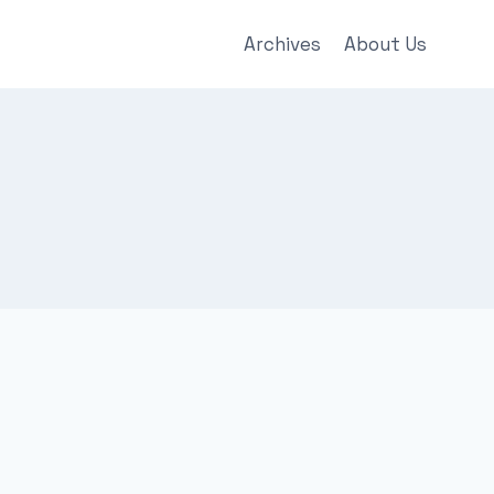
Archives
About Us