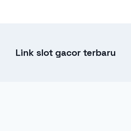
Link slot gacor terbaru