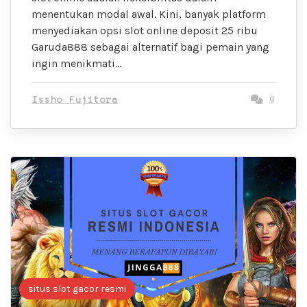
menentukan modal awal. Kini, banyak platform
menyediakan opsi slot online deposit 25 ribu
Garuda888 sebagai alternatif bagi pemain yang
ingin menikmati…
Issho Fujitora
9
situs slot gacor resmi