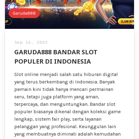
Garuda888
Sep 16, 2025
GARUDA888 BANDAR SLOT
POPULER DI INDONESIA
Slot online menjadi salah satu hiburan digital
yang terus berkembang di Indonesia. Banyak
pemain kini tidak hanya mencari permainan
seru, tetapi juga platform yang aman,
terpercaya, dan menguntungkan. Bandar slot
populer biasanya dikenal dengan koleksi game
lengkap, sistem fair play, serta layanan
pelanggan yang profesional. Keunggulan lain
yang membuatnya diminati adalah kemudahan