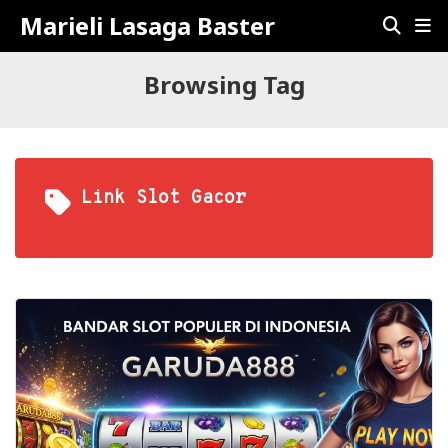
Marieli Lasaga Baster
Browsing Tag
Link Slot Gacor