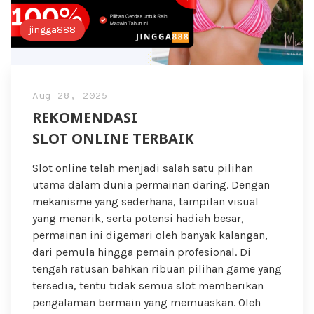
jingga888
Aug 28, 2025
REKOMENDASI
SLOT ONLINE TERBAIK
Slot online telah menjadi salah satu pilihan
utama dalam dunia permainan daring. Dengan
mekanisme yang sederhana, tampilan visual
yang menarik, serta potensi hadiah besar,
permainan ini digemari oleh banyak kalangan,
dari pemula hingga pemain profesional. Di
tengah ratusan bahkan ribuan pilihan game yang
tersedia, tentu tidak semua slot memberikan
pengalaman bermain yang memuaskan. Oleh