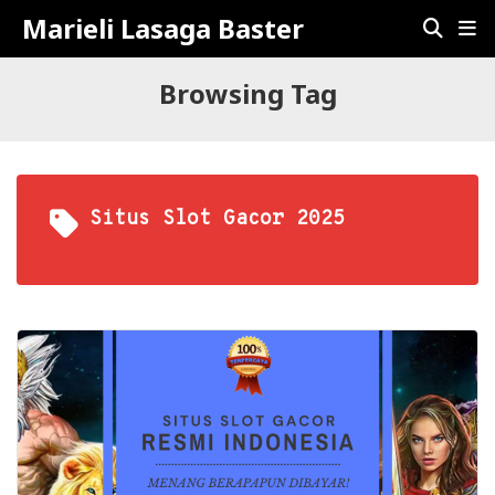
Marieli Lasaga Baster
Browsing Tag
Situs Slot Gacor 2025