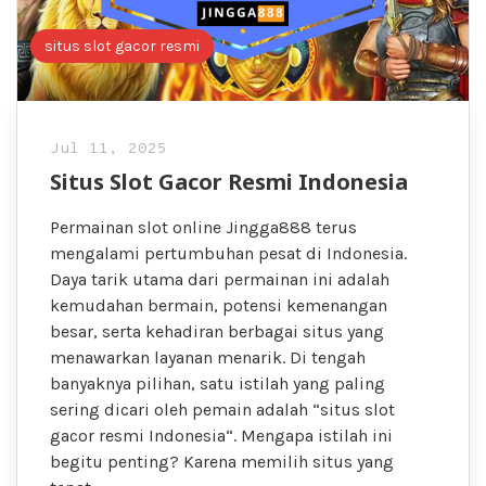
situs slot gacor resmi
Jul 11, 2025
Situs Slot Gacor Resmi Indonesia
Permainan slot online Jingga888 terus
mengalami pertumbuhan pesat di Indonesia.
Daya tarik utama dari permainan ini adalah
kemudahan bermain, potensi kemenangan
besar, serta kehadiran berbagai situs yang
menawarkan layanan menarik. Di tengah
banyaknya pilihan, satu istilah yang paling
sering dicari oleh pemain adalah “situs slot
gacor resmi Indonesia“. Mengapa istilah ini
begitu penting? Karena memilih situs yang