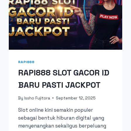
RAPI888
RAPI888 SLOT GACOR ID
BARU PASTI JACKPOT
By
Issho Fujitora
September 12, 2025
Slot online kini semakin populer
sebagai bentuk hiburan digital yang
menyenangkan sekaligus berpeluang