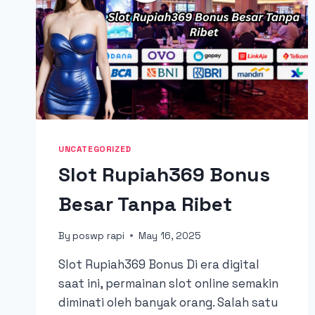
UNCATEGORIZED
Slot Rupiah369 Bonus
Besar Tanpa Ribet
By
poswp rapi
May 16, 2025
Slot Rupiah369 Bonus Di era digital
saat ini, permainan slot online semakin
diminati oleh banyak orang. Salah satu