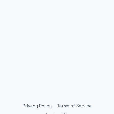
Privacy Policy
Terms of Service