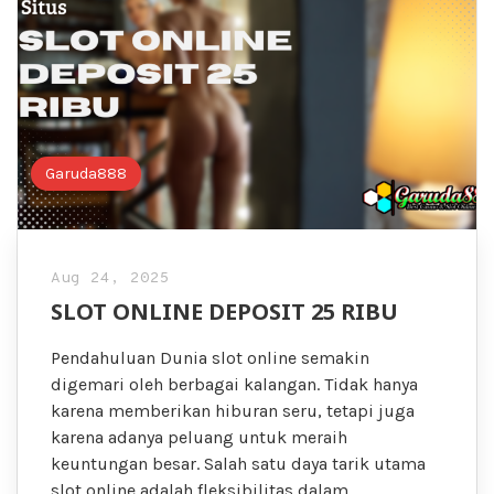
Garuda888
Aug 24, 2025
SLOT ONLINE DEPOSIT 25 RIBU
Pendahuluan Dunia slot online semakin
digemari oleh berbagai kalangan. Tidak hanya
karena memberikan hiburan seru, tetapi juga
karena adanya peluang untuk meraih
keuntungan besar. Salah satu daya tarik utama
slot online adalah fleksibilitas dalam