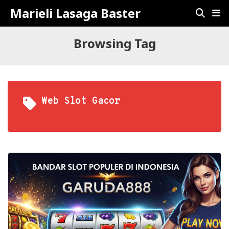
Marieli Lasaga Baster
Browsing Tag
Web Slot Gacor