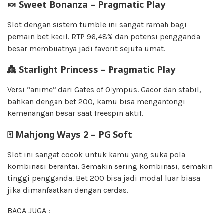
🍬 Sweet Bonanza – Pragmatic Play
Slot dengan sistem tumble ini sangat ramah bagi
pemain bet kecil. RTP 96,48% dan potensi pengganda
besar membuatnya jadi favorit sejuta umat.
👸 Starlight Princess – Pragmatic Play
Versi “anime” dari Gates of Olympus. Gacor dan stabil,
bahkan dengan bet 200, kamu bisa mengantongi
kemenangan besar saat freespin aktif.
🀄 Mahjong Ways 2 – PG Soft
Slot ini sangat cocok untuk kamu yang suka pola
kombinasi berantai. Semakin sering kombinasi, semakin
tinggi pengganda. Bet 200 bisa jadi modal luar biasa
jika dimanfaatkan dengan cerdas.
BACA JUGA :