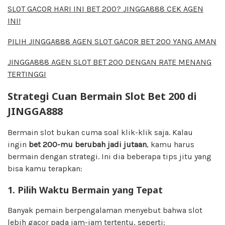
SLOT GACOR HARI INI BET 200? JINGGA888 CEK AGEN
INI!
PILIH JINGGA888 AGEN SLOT GACOR BET 200 YANG AMAN
JINGGA888 AGEN SLOT BET 200 DENGAN RATE MENANG
TERTINGGI
Strategi Cuan Bermain Slot Bet 200 di
JINGGA888
Bermain slot bukan cuma soal klik-klik saja. Kalau
ingin
bet 200-mu berubah jadi jutaan
, kamu harus
bermain dengan strategi. Ini dia beberapa tips jitu yang
bisa kamu terapkan:
1. Pilih Waktu Bermain yang Tepat
Banyak pemain berpengalaman menyebut bahwa slot
lebih gacor pada jam-jam tertentu, seperti: