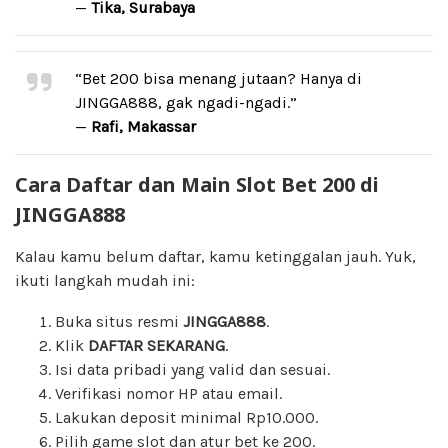
—
Tika, Surabaya
“Bet 200 bisa menang jutaan? Hanya di
JINGGA888, gak ngadi-ngadi.”
—
Rafi, Makassar
Cara Daftar dan Main Slot Bet 200 di
JINGGA888
Kalau kamu belum daftar, kamu ketinggalan jauh. Yuk,
ikuti langkah mudah ini:
Buka situs resmi
JINGGA888
.
Klik
DAFTAR SEKARANG
.
Isi data pribadi yang valid dan sesuai.
Verifikasi nomor HP atau email.
Lakukan deposit minimal Rp10.000.
Pilih game slot dan atur bet ke 200.