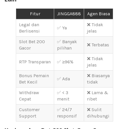
Fitur
JINGGA888
Agen Biasa
Legal dan
❌ Tidak
✅ Ya
Berlisensi
jelas
Slot Bet 200
✅ Banyak
❌ Terbatas
Gacor
pilihan
❌ Tidak
RTP Transparan
✅ ≥96%
jelas
Bonus Pemain
❌ Biasanya
✅ Ada
Bet Kecil
tidak
Withdraw
✅ < 3
❌ Lama &
Cepat
menit
ribet
Customer
✅ 24/7
❌ Sulit
Support
responsif
dihubungi