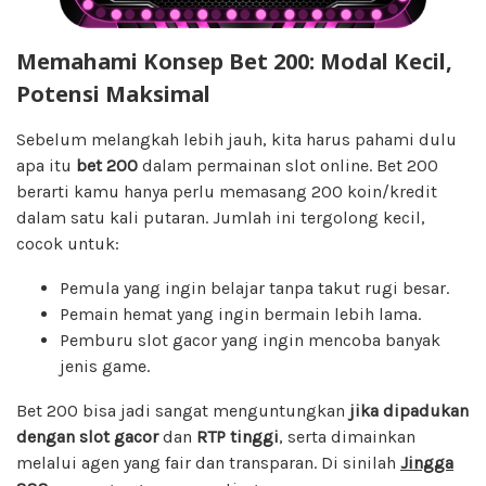
Memahami Konsep Bet 200: Modal Kecil,
Potensi Maksimal
Sebelum melangkah lebih jauh, kita harus pahami dulu
apa itu
bet 200
dalam permainan slot online. Bet 200
berarti kamu hanya perlu memasang 200 koin/kredit
dalam satu kali putaran. Jumlah ini tergolong kecil,
cocok untuk:
Pemula yang ingin belajar tanpa takut rugi besar.
Pemain hemat yang ingin bermain lebih lama.
Pemburu slot gacor yang ingin mencoba banyak
jenis game.
Bet 200 bisa jadi sangat menguntungkan
jika dipadukan
dengan slot gacor
dan
RTP tinggi
, serta dimainkan
melalui agen yang fair dan transparan. Di sinilah
Jingga