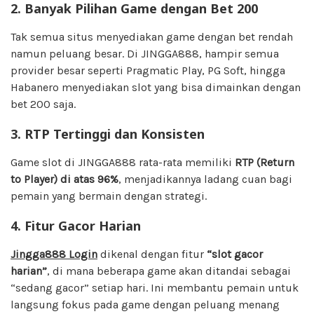
2. Banyak Pilihan Game dengan Bet 200
Tak semua situs menyediakan game dengan bet rendah
namun peluang besar. Di JINGGA888, hampir semua
provider besar seperti Pragmatic Play, PG Soft, hingga
Habanero menyediakan slot yang bisa dimainkan dengan
bet 200 saja.
3. RTP Tertinggi dan Konsisten
Game slot di JINGGA888 rata-rata memiliki
RTP (Return
to Player) di atas 96%
, menjadikannya ladang cuan bagi
pemain yang bermain dengan strategi.
4. Fitur Gacor Harian
Jingga888 Login
dikenal dengan fitur
“slot gacor
harian”
, di mana beberapa game akan ditandai sebagai
“sedang gacor” setiap hari. Ini membantu pemain untuk
langsung fokus pada game dengan peluang menang