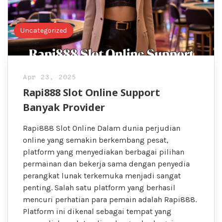
Uncategorized
Apr 23, 2025
Rapi888 Slot Online Support
Banyak Provider
Rapi888 Slot Online Dalam dunia perjudian
online yang semakin berkembang pesat,
platform yang menyediakan berbagai pilihan
permainan dan bekerja sama dengan penyedia
perangkat lunak terkemuka menjadi sangat
penting. Salah satu platform yang berhasil
mencuri perhatian para pemain adalah Rapi888.
Platform ini dikenal sebagai tempat yang