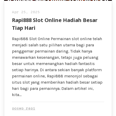
Apr 25, 2025
Rapi888 Slot Online Hadiah Besar
Tiap Hari
Rapi888 Slot Online Permainan slot online telah
menjadi salah satu pilihan utama bagi para
penggemar permainan daring. Tidak hanya
menawarkan kesenangan, tetapi juga peluang
besar untuk memenangkan hadiah fantastis
setiap harinya. Di antara sekian banyak platform
permainan online, Rapi888 menonjol sebagai
situs slot yang memberikan hadiah besar setiap
hari bagi para pemainnya. Dalam artikel ini,
kita…
poswp rapi