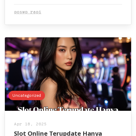
poswp rapi
Uncategorized
Apr 18, 2025
Slot Online Terupdate Hanya