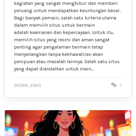
kegiatan yang sangat menghibur dan memberi
peluang untuk mendapatkan keuntungan besar.
Bagi banyak pemain, salah satu kriteria utama
dalam memilih situs untuk bermain
adalah keamanan dan kepercayaan. Untuk itu,
memilih situs yang resmi dan aman sangat
penting agar pengalaman bermain tetap
menyenangkan tanpa kekhawatiran akan
penipuan atau masalah lainnya. Salah satu situs
yang dapat diandalkan untuk main…
poswp rapi
2