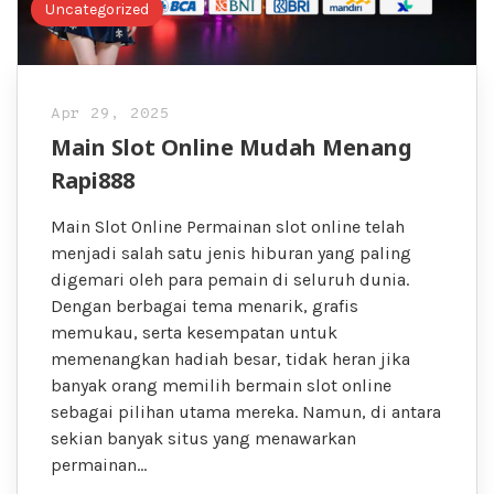
Uncategorized
Apr 29, 2025
Main Slot Online Mudah Menang
Rapi888
Main Slot Online Permainan slot online telah
menjadi salah satu jenis hiburan yang paling
digemari oleh para pemain di seluruh dunia.
Dengan berbagai tema menarik, grafis
memukau, serta kesempatan untuk
memenangkan hadiah besar, tidak heran jika
banyak orang memilih bermain slot online
sebagai pilihan utama mereka. Namun, di antara
sekian banyak situs yang menawarkan
permainan…