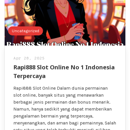
Uncategorized
Apr 28, 2025
Rapi888 Slot Online No 1 Indonesia
Terpercaya
Rapi888 Slot Online Dalam dunia permainan
slot online, banyak situs yang menawarkan
berbagai jenis permainan dan bonus menarik.
Namun, hanya sedikit yang dapat memberikan
pengalaman bermain yang terpercaya,
menyenangkan, dan aman bagi pemainnya. Salah
satu situs yang telah terbukti menjadi pilihan