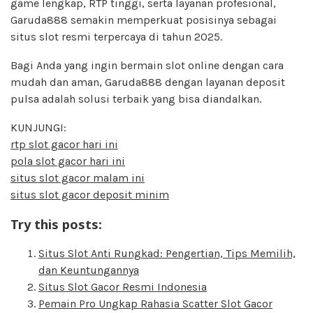
game lengkap, RTP tinggi, serta layanan profesional,
Garuda888 semakin memperkuat posisinya sebagai
situs slot resmi terpercaya di tahun 2025.
Bagi Anda yang ingin bermain slot online dengan cara
mudah dan aman, Garuda888 dengan layanan deposit
pulsa adalah solusi terbaik yang bisa diandalkan.
KUNJUNGI:
rtp slot gacor hari ini
pola slot gacor hari ini
situs slot gacor malam ini
situs slot gacor deposit minim
Try this posts:
Situs Slot Anti Rungkad: Pengertian, Tips Memilih,
dan Keuntungannya
Situs Slot Gacor Resmi Indonesia
Pemain Pro Ungkap Rahasia Scatter Slot Gacor