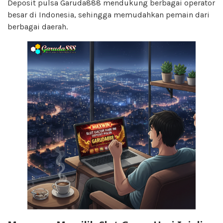
Deposit pulsa Garuda888 mendukung berbagai operator
besar di Indonesia, sehingga memudahkan pemain dari
berbagai daerah.