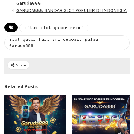
Garuda888
GARUDA888 BANDAR SLOT POPULER DI INDONESIA
situs slot gacor resmi
slot gacor hari ini deposit pulsa
Garuda888
Share
Related Posts