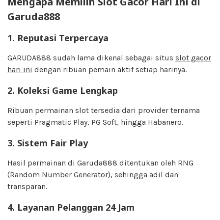
Mengapa Memilih Slot Gacor Hari Ini di
Garuda888
1. Reputasi Terpercaya
GARUDA888 sudah lama dikenal sebagai situs
slot gacor
hari ini
dengan ribuan pemain aktif setiap harinya.
2. Koleksi Game Lengkap
Ribuan permainan slot tersedia dari provider ternama
seperti Pragmatic Play, PG Soft, hingga Habanero.
3. Sistem Fair Play
Hasil permainan di Garuda888 ditentukan oleh RNG
(Random Number Generator), sehingga adil dan
transparan.
4. Layanan Pelanggan 24 Jam