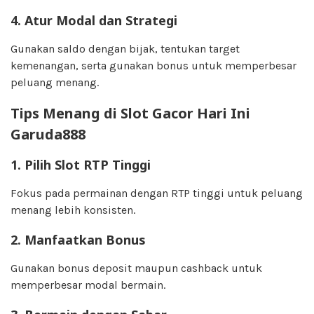
4. Atur Modal dan Strategi
Gunakan saldo dengan bijak, tentukan target
kemenangan, serta gunakan bonus untuk memperbesar
peluang menang.
Tips Menang di Slot Gacor Hari Ini
Garuda888
1. Pilih Slot RTP Tinggi
Fokus pada permainan dengan RTP tinggi untuk peluang
menang lebih konsisten.
2. Manfaatkan Bonus
Gunakan bonus deposit maupun cashback untuk
memperbesar modal bermain.