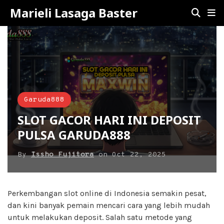
Marieli Lasaga Baster
Garuda888
SLOT GACOR HARI INI DEPOSIT
PULSA GARUDA888
By
Issho Fujitora
on
Oct 22, 2025
Perkembangan slot online di Indonesia semakin pesat,
dan kini banyak pemain mencari cara yang lebih mudah
untuk melakukan deposit. Salah satu metode yang