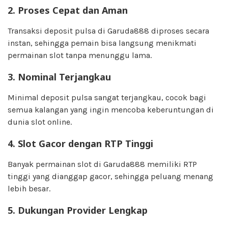
2. Proses Cepat dan Aman
Transaksi deposit pulsa di Garuda888 diproses secara
instan, sehingga pemain bisa langsung menikmati
permainan slot tanpa menunggu lama.
3. Nominal Terjangkau
Minimal deposit pulsa sangat terjangkau, cocok bagi
semua kalangan yang ingin mencoba keberuntungan di
dunia slot online.
4. Slot Gacor dengan RTP Tinggi
Banyak permainan slot di Garuda888 memiliki RTP
tinggi yang dianggap gacor, sehingga peluang menang
lebih besar.
5. Dukungan Provider Lengkap