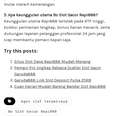
mulai meraih kemenangan.
5. Apa keunggulan utama Bo Slot Gacor Rapi888?
Keunggulan utama Rapi888 terletak pada RTP tinggi,
koleksi permainan lengkap, bonus harian menarik, serta
dukungan layanan pelanggan profesional 24 jam yang
siap membantu pemain kapan saja.
Try this posts:
Situs Slot Dana Rapi888 Mudah Menang
Pemain Pro Ungkap Rahasia Scatter Slot Gacor
Garuda888
Garuda888 Link Slot Deposit Pulsa 25RB
Cuan Harian Mudah Bareng Bandar Slot Rapi888
Agen slot terpercaya
Bo Slot Gacor Rapi888