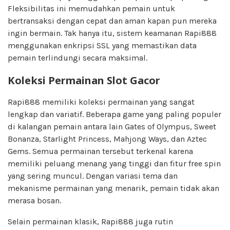
Fleksibilitas ini memudahkan pemain untuk
bertransaksi dengan cepat dan aman kapan pun mereka
ingin bermain. Tak hanya itu, sistem keamanan Rapi888
menggunakan enkripsi SSL yang memastikan data
pemain terlindungi secara maksimal.
Koleksi Permainan Slot Gacor
Rapi888 memiliki koleksi permainan yang sangat
lengkap dan variatif. Beberapa game yang paling populer
di kalangan pemain antara lain Gates of Olympus, Sweet
Bonanza, Starlight Princess, Mahjong Ways, dan Aztec
Gems. Semua permainan tersebut terkenal karena
memiliki peluang menang yang tinggi dan fitur free spin
yang sering muncul. Dengan variasi tema dan
mekanisme permainan yang menarik, pemain tidak akan
merasa bosan.
Selain permainan klasik, Rapi888 juga rutin