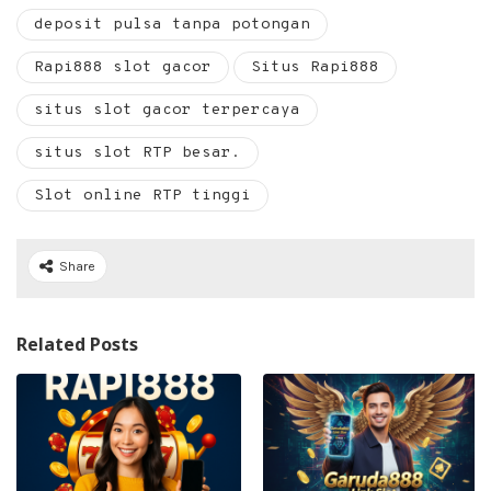
deposit pulsa tanpa potongan
Rapi888 slot gacor
Situs Rapi888
situs slot gacor terpercaya
situs slot RTP besar.
Slot online RTP tinggi
Share
Related Posts