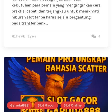
kebutuhan para pemain yang menginginkan cara
praktis, cepat, dan terjangkau untuk menikmati
hiburan slot tanpa harus selalu bergantung
pada transfer bank…
Mihawk Eyes
4
Garuda888
Slot Gacor
Slot Online