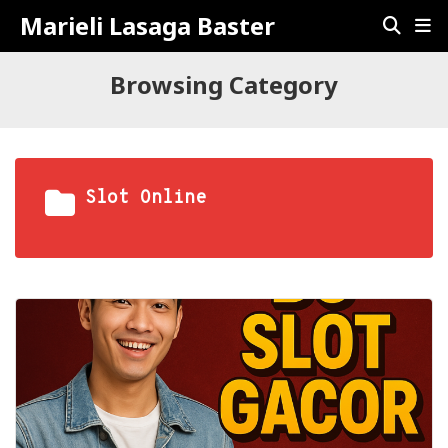
Marieli Lasaga Baster
Browsing Category
Slot Online