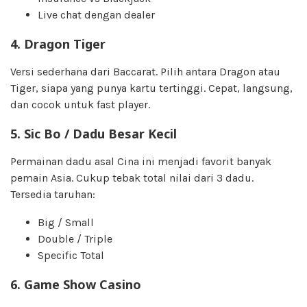
Live chat dengan dealer
4.
Dragon Tiger
Versi sederhana dari Baccarat. Pilih antara Dragon atau
Tiger, siapa yang punya kartu tertinggi. Cepat, langsung,
dan cocok untuk fast player.
5.
Sic Bo / Dadu Besar Kecil
Permainan dadu asal Cina ini menjadi favorit banyak
pemain Asia. Cukup tebak total nilai dari 3 dadu.
Tersedia taruhan:
Big / Small
Double / Triple
Specific Total
6.
Game Show Casino