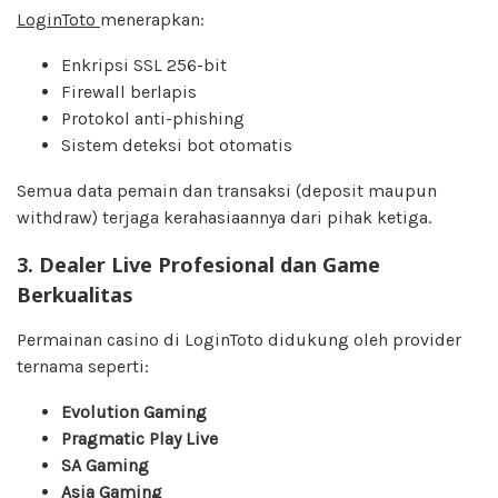
LoginToto
menerapkan:
Enkripsi SSL 256-bit
Firewall berlapis
Protokol anti-phishing
Sistem deteksi bot otomatis
Semua data pemain dan transaksi (deposit maupun
withdraw) terjaga kerahasiaannya dari pihak ketiga.
3.
Dealer Live Profesional dan Game
Berkualitas
Permainan casino di LoginToto didukung oleh provider
ternama seperti:
Evolution Gaming
Pragmatic Play Live
SA Gaming
Asia Gaming