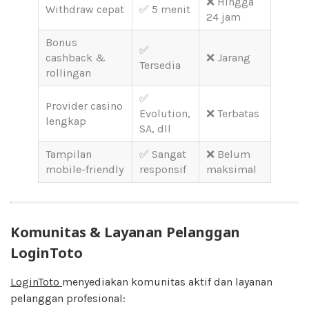
❌ Hingga
Withdraw cepat
✅ 5 menit
24 jam
Bonus
✅
cashback &
❌ Jarang
Tersedia
rollingan
✅
Provider casino
Evolution,
❌ Terbatas
lengkap
SA, dll
Tampilan
✅ Sangat
❌ Belum
mobile-friendly
responsif
maksimal
Komunitas & Layanan Pelanggan
LoginToto
LoginToto
menyediakan komunitas aktif dan layanan
pelanggan profesional: