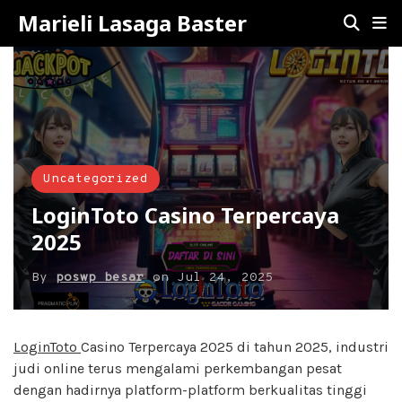
Marieli Lasaga Baster
Uncategorized
LoginToto Casino Terpercaya
2025
By
poswp besar
on
Jul 24, 2025
LoginToto
Casino Terpercaya 2025 di tahun 2025, industri
judi online terus mengalami perkembangan pesat
dengan hadirnya platform-platform berkualitas tinggi