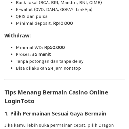
Bank lokal (BCA, BRI, Mandiri, BNI, CIMB)
E-wallet (OVO, DANA, GOPAY, LinkAja)
QRIS dan pulsa
Minimal deposit:
Rp10.000
Withdraw:
Minimal WD:
Rp50.000
Proses:
±5 menit
Tanpa potongan dan tanpa delay
Bisa dilakukan 24 jam nonstop
Tips Menang Bermain Casino Online
LoginToto
1.
Pilih Permainan Sesuai Gaya Bermain
Jika kamu lebih suka permainan cepat, pilih Dragon