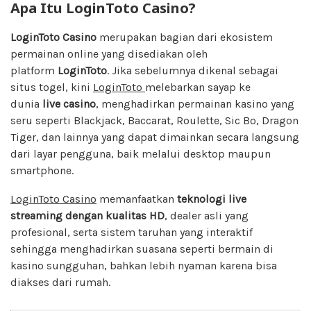
Apa Itu LoginToto Casino?
LoginToto Casino
merupakan bagian dari ekosistem
permainan online yang disediakan oleh
platform
LoginToto
. Jika sebelumnya dikenal sebagai
situs togel, kini
LoginToto
melebarkan sayap ke
dunia
live casino
, menghadirkan permainan kasino yang
seru seperti Blackjack, Baccarat, Roulette, Sic Bo, Dragon
Tiger, dan lainnya yang dapat dimainkan secara langsung
dari layar pengguna, baik melalui desktop maupun
smartphone.
LoginToto Casino
memanfaatkan
teknologi live
streaming dengan kualitas HD
, dealer asli yang
profesional, serta sistem taruhan yang interaktif
sehingga menghadirkan suasana seperti bermain di
kasino sungguhan, bahkan lebih nyaman karena bisa
diakses dari rumah.