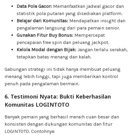
Data Pola Gacor:
Memanfaatkan jadwal gacor dan
statistik pola putaran yang disediakan platform.
Belajar dari Komunitas:
Mendapatkan insight dan
pengalaman langsung dari para pemain senior.
Gunakan Fitur Buy Bonus:
Mempercepat
pencapaian free spin dan peluang jackpot.
Kelola Modal dengan Bijak:
Jangan terlalu serakah,
tetapkan batas menang dan kalah.
Gabungan strategi ini tidak hanya membuat peluang
menang lebih tinggi, tapi juga memberikan kontrol
penuh pada pengalaman bermain.
6. Testimoni Nyata: Bukti Keberhasilan
Komunitas LOGINTOTO
Banyak pemain yang berhasil meraih cuan besar dan
konsisten dengan dukungan komunitas dan fitur
LOGINTOTO. Contohnya: