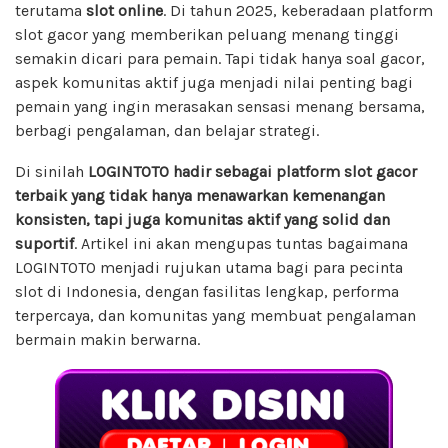
terutama
slot online
. Di tahun 2025, keberadaan platform
slot gacor yang memberikan peluang menang tinggi
semakin dicari para pemain. Tapi tidak hanya soal gacor,
aspek komunitas aktif juga menjadi nilai penting bagi
pemain yang ingin merasakan sensasi menang bersama,
berbagi pengalaman, dan belajar strategi.
Di sinilah
LOGINTOTO hadir sebagai platform slot gacor
terbaik yang tidak hanya menawarkan kemenangan
konsisten, tapi juga komunitas aktif yang solid dan
suportif
. Artikel ini akan mengupas tuntas bagaimana
LOGINTOTO menjadi rujukan utama bagi para pecinta
slot di Indonesia, dengan fasilitas lengkap, performa
terpercaya, dan komunitas yang membuat pengalaman
bermain makin berwarna.