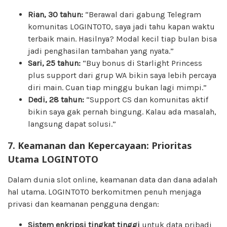
Rian, 30 tahun:
“Berawal dari gabung Telegram
komunitas LOGINTOTO, saya jadi tahu kapan waktu
terbaik main. Hasilnya? Modal kecil tiap bulan bisa
jadi penghasilan tambahan yang nyata.”
Sari, 25 tahun:
“Buy bonus di Starlight Princess
plus support dari grup WA bikin saya lebih percaya
diri main. Cuan tiap minggu bukan lagi mimpi.”
Dedi, 28 tahun:
“Support CS dan komunitas aktif
bikin saya gak pernah bingung. Kalau ada masalah,
langsung dapat solusi.”
7. Keamanan dan Kepercayaan: Prioritas
Utama LOGINTOTO
Dalam dunia slot online, keamanan data dan dana adalah
hal utama. LOGINTOTO berkomitmen penuh menjaga
privasi dan keamanan pengguna dengan:
Sistem enkripsi tingkat tinggi
untuk data pribadi