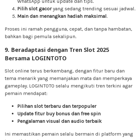
WhatsApp untuk update dan tips.
Pilih slot gacor
yang sedang trending sesuai jadwal.
Main dan menangkan hadiah maksimal
.
Proses ini ramah pengguna, cepat, dan tanpa hambatan,
bahkan bagi pemula sekalipun.
9. Beradaptasi dengan Tren Slot 2025
Bersama LOGINTOTO
Slot online terus berkembang, dengan fitur baru dan
tema menarik yang memanjakan mata dan memperkaya
gameplay. LOGINTOTO selalu mengikuti tren terkini agar
pemain mendapat:
Pilihan slot terbaru dan terpopuler
Update fitur buy bonus dan free spin
Pengalaman visual dan audio terbaik
Ini memastikan pemain selalu bermain di platform yang