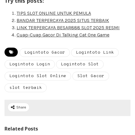
Try this posts:
TIPS SLOT ONLINE UNTUK PEMULA
BANDAR TERPERCAYA 2025 SITUS TERBAIK
LINK TERPERCAYA BESAR888 SLOT 2025 RESMI
Cuap-Cuap Gacor Di Talking Cat One Game
Logintoto Gacor
Logintoto Link
Logintoto Login
Logintoto Slot
Logintoto Slot Online
Slot Gacor
slot terbaik
Share
Related Posts